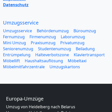
Datenschutz
Umzugsservice
Umzugsservice
Behördenumzug
Büroumzug
Fernumzug
Firmenumzug
Laborumzug
Mini Umzug
Praxisumzug
Privatumzug
Seniorenumzug
Studentenumzug
Beiladung
Entrümpelung
Halteverbotszone
Klaviertransport
Möbellift
Haushaltsauflösung
Möbeltaxi
Möbelmitfahrzentrale
Umzugskartons
Europa-Umzüge
Umzug von Heidelberg nach Belarus