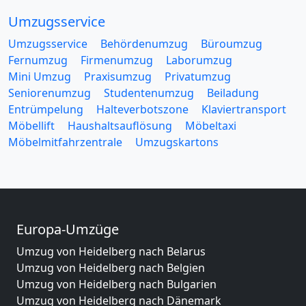
Umzugsservice
Umzugsservice
Behördenumzug
Büroumzug
Fernumzug
Firmenumzug
Laborumzug
Mini Umzug
Praxisumzug
Privatumzug
Seniorenumzug
Studentenumzug
Beiladung
Entrümpelung
Halteverbotszone
Klaviertransport
Möbellift
Haushaltsauflösung
Möbeltaxi
Möbelmitfahrzentrale
Umzugskartons
Europa-Umzüge
Umzug von Heidelberg nach Belarus
Umzug von Heidelberg nach Belgien
Umzug von Heidelberg nach Bulgarien
Umzug von Heidelberg nach Dänemark