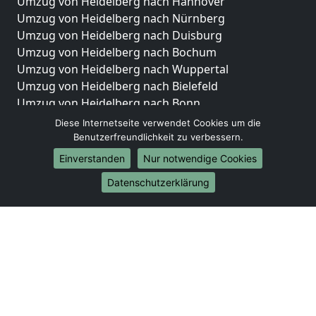
Umzug von Heidelberg nach Hannover
Umzug von Heidelberg nach Nürnberg
Umzug von Heidelberg nach Duisburg
Umzug von Heidelberg nach Bochum
Umzug von Heidelberg nach Wuppertal
Umzug von Heidelberg nach Bielefeld
Umzug von Heidelberg nach Bonn
Umzug von Heidelberg nach Münster
Diese Internetseite verwendet Cookies um die
Benutzerfreundlichkeit zu verbessern.
Internationale-Umzüge
Einverstanden
Nur notwendige Cookies
Umzug von Heidelberg nach Brasilien
Datenschutzerklärung
Umzug von Heidelberg nach Brunei Darussalam
Umzug von Heidelberg nach Burkina Faso
Umzug von Heidelberg nach Burundi
Umzug von Heidelberg nach Chile
Umzug von Heidelberg nach China
Umzug von Heidelberg nach Cookinseln
Umzug von Heidelberg nach Costa Rica
Umzug von Heidelberg nach Curaçao