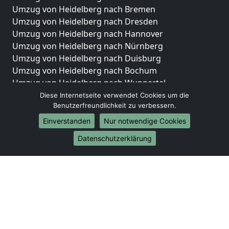
Umzug von Heidelberg nach Bremen
Umzug von Heidelberg nach Dresden
Umzug von Heidelberg nach Hannover
Umzug von Heidelberg nach Nürnberg
Umzug von Heidelberg nach Duisburg
Umzug von Heidelberg nach Bochum
Umzug von Heidelberg nach Wuppertal
Umzug von Heidelberg nach Bielefeld
Diese Internetseite verwendet Cookies um die
Benutzerfreundlichkeit zu verbessern.
Umzug von Heidelberg nach Bonn
Umzug von Heidelberg nach Münster
Einverstanden
Nur notwendige Cookies
Internationale-Umzüge
Datenschutzerklärung
Umzug von Heidelberg nach Brasilien
Umzug von Heidelberg nach Brunei Darussalam
Umzug von Heidelberg nach Burkina Faso
Umzug von Heidelberg nach Burundi
Umzug von Heidelberg nach Chile
Umzug von Heidelberg nach China