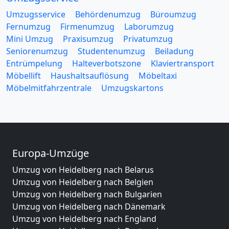
Umzugsservice
Behördenumzug
Büroumzug
Fernumzug
Firmenumzug
Laborumzug
Mini Umzug
Praxisumzug
Privatumzug
Seniorenumzug
Studentenumzug
Beiladung
Entrümpelung
Halteverbotszone
Klaviertransport
Möbellift
Haushaltsauflösung
Möbeltaxi
Möbelmitfahrzentrale
Umzugskartons
Europa-Umzüge
Umzug von Heidelberg nach Belarus
Umzug von Heidelberg nach Belgien
Umzug von Heidelberg nach Bulgarien
Umzug von Heidelberg nach Dänemark
Umzug von Heidelberg nach England