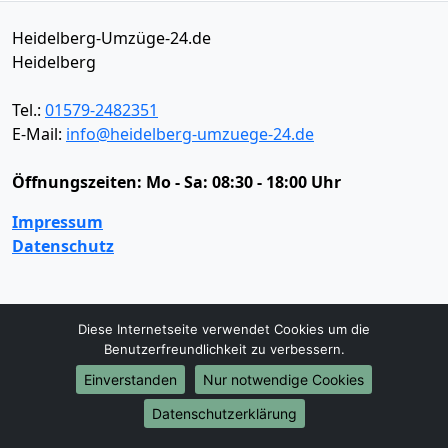
Heidelberg-Umzüge-24.de
Heidelberg
Tel.:
01579-2482351
E-Mail:
info@heidelberg-umzuege-24.de
Öffnungszeiten:
Mo - Sa: 08:30 - 18:00 Uhr
Impressum
Datenschutz
Umzugsservice
Diese Internetseite verwendet Cookies um die
Umzugsservice
Behördenumzug
Büroumzug
Benutzerfreundlichkeit zu verbessern.
Fernumzug
Firmenumzug
Laborumzug
Einverstanden
Nur notwendige Cookies
Mini Umzug
Praxisumzug
Privatumzug
Datenschutzerklärung
Seniorenumzug
Studentenumzug
Beiladung
Entrümpelung
Halteverbotszone
Klaviertransport