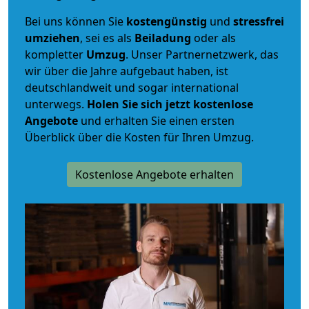
Bei uns können Sie
kostengünstig
und
stressfrei
umziehen
, sei es als
Beiladung
oder als
kompletter
Umzug
. Unser Partnernetzwerk, das
wir über die Jahre aufgebaut haben, ist
deutschlandweit und sogar international
unterwegs.
Holen Sie sich jetzt kostenlose
Angebote
und erhalten Sie einen ersten
Überblick über die Kosten für Ihren Umzug.
Kostenlose Angebote erhalten