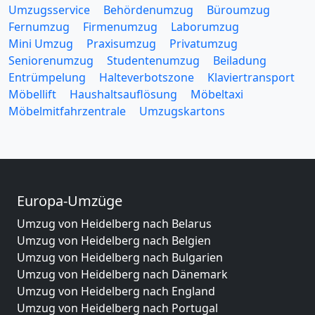
Umzugsservice
Behördenumzug
Büroumzug
Fernumzug
Firmenumzug
Laborumzug
Mini Umzug
Praxisumzug
Privatumzug
Seniorenumzug
Studentenumzug
Beiladung
Entrümpelung
Halteverbotszone
Klaviertransport
Möbellift
Haushaltsauflösung
Möbeltaxi
Möbelmitfahrzentrale
Umzugskartons
Europa-Umzüge
Umzug von Heidelberg nach Belarus
Umzug von Heidelberg nach Belgien
Umzug von Heidelberg nach Bulgarien
Umzug von Heidelberg nach Dänemark
Umzug von Heidelberg nach England
Umzug von Heidelberg nach Portugal