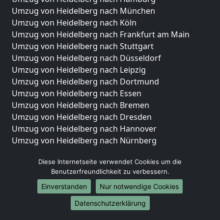
Umzug von Heidelberg nach München
Umzug von Heidelberg nach Köln
Umzug von Heidelberg nach Frankfurt am Main
Umzug von Heidelberg nach Stuttgart
Umzug von Heidelberg nach Düsseldorf
Umzug von Heidelberg nach Leipzig
Umzug von Heidelberg nach Dortmund
Umzug von Heidelberg nach Essen
Umzug von Heidelberg nach Bremen
Umzug von Heidelberg nach Dresden
Umzug von Heidelberg nach Hannover
Umzug von Heidelberg nach Nürnberg
Umzug von Heidelberg nach Duisburg
Diese Internetseite verwendet Cookies um die
Umzug von Heidelberg nach Bochum
Benutzerfreundlichkeit zu verbessern.
Umzug von Heidelberg nach Wuppertal
Umzug von Heidelberg nach Bielefeld
Einverstanden
Nur notwendige Cookies
Umzug von Heidelberg nach Bonn
Datenschutzerklärung
Umzug von Heidelberg nach Münster