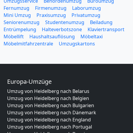
Umzugsservice
Behördenumzug
Büroumzug
Fernumzug
Firmenumzug
Laborumzug
Mini Umzug
Praxisumzug
Privatumzug
Seniorenumzug
Studentenumzug
Beiladung
Entrümpelung
Halteverbotszone
Klaviertransport
Möbellift
Haushaltsauflösung
Möbeltaxi
Möbelmitfahrzentrale
Umzugskartons
Europa-Umzüge
Umzug von Heidelberg nach Belarus
Umzug von Heidelberg nach Belgien
Umzug von Heidelberg nach Bulgarien
Umzug von Heidelberg nach Dänemark
Umzug von Heidelberg nach England
Umzug von Heidelberg nach Portugal