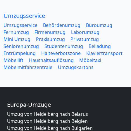
Umzugsservice
Umzugsservice
Behördenumzug
Büroumzug
Fernumzug
Firmenumzug
Laborumzug
Mini Umzug
Praxisumzug
Privatumzug
Seniorenumzug
Studentenumzug
Beiladung
Entrümpelung
Halteverbotszone
Klaviertransport
Möbellift
Haushaltsauflösung
Möbeltaxi
Möbelmitfahrzentrale
Umzugskartons
Europa-Umzüge
Umzug von Heidelberg nach Belarus
Umzug von Heidelberg nach Belgien
Umzug von Heidelberg nach Bulgarien