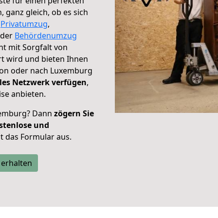
te für einen perfekten
ganz gleich, ob es sich
,
Privatumzug
,
der
Behördenumzug
ht mit Sorgfalt von
t wird und bieten Ihnen
on oder nach Luxemburg
les Netzwerk verfügen
,
se anbieten.
xemburg? Dann
zögern Sie
stenlose und
tzt das Formular aus.
 erhalten