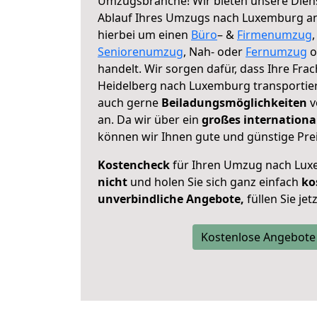
Umzugsbranche! Wir bieten unsere Diens
Ablauf Ihres Umzugs nach Luxemburg an, 
hierbei um einen
Büro
– &
Firmenumzug
Seniorenumzug
, Nah- oder
Fernumzug
o
handelt. Wir sorgen dafür, dass Ihre Frac
Heidelberg nach Luxemburg transportier
auch gerne
Beiladungsmöglichkeiten
v
an. Da wir über ein
großes internationa
können wir Ihnen gute und günstige Prei
Kostencheck
für Ihren Umzug nach Lu
nicht
und holen Sie sich ganz einfach
ko
unverbindliche Angebote,
füllen Sie je
Kostenlose Angebote