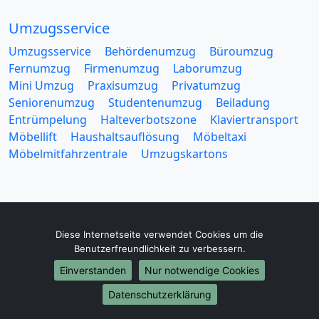
Umzugsservice
Umzugsservice
Behördenumzug
Büroumzug
Fernumzug
Firmenumzug
Laborumzug
Mini Umzug
Praxisumzug
Privatumzug
Seniorenumzug
Studentenumzug
Beiladung
Entrümpelung
Halteverbotszone
Klaviertransport
Möbellift
Haushaltsauflösung
Möbeltaxi
Möbelmitfahrzentrale
Umzugskartons
Diese Internetseite verwendet Cookies um die
Europa-Umzüge
Benutzerfreundlichkeit zu verbessern.
Umzug von Heidelberg nach Belarus
Einverstanden
Nur notwendige Cookies
Umzug von Heidelberg nach Belgien
Datenschutzerklärung
Umzug von Heidelberg nach Bulgarien
Umzug von Heidelberg nach Dänemark