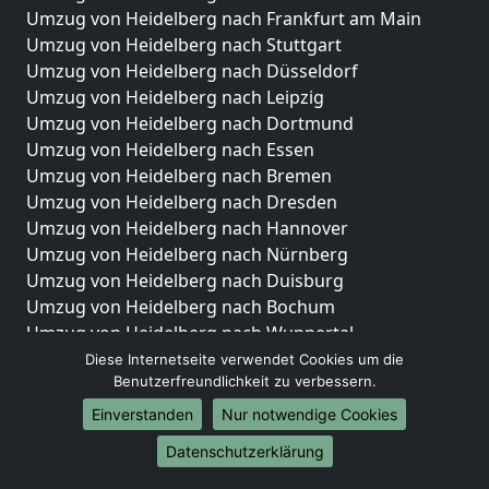
Umzug von Heidelberg nach Frankfurt am Main
Umzug von Heidelberg nach Stuttgart
Umzug von Heidelberg nach Düsseldorf
Umzug von Heidelberg nach Leipzig
Umzug von Heidelberg nach Dortmund
Umzug von Heidelberg nach Essen
Umzug von Heidelberg nach Bremen
Umzug von Heidelberg nach Dresden
Umzug von Heidelberg nach Hannover
Umzug von Heidelberg nach Nürnberg
Umzug von Heidelberg nach Duisburg
Umzug von Heidelberg nach Bochum
Umzug von Heidelberg nach Wuppertal
Umzug von Heidelberg nach Bielefeld
Diese Internetseite verwendet Cookies um die
Benutzerfreundlichkeit zu verbessern.
Umzug von Heidelberg nach Bonn
Umzug von Heidelberg nach Münster
Einverstanden
Nur notwendige Cookies
Internationale-Umzüge
Datenschutzerklärung