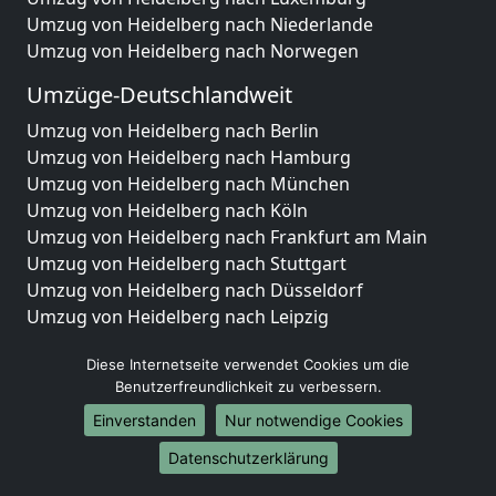
Umzug von Heidelberg nach Niederlande
Umzug von Heidelberg nach Norwegen
Umzüge-Deutschlandweit
Umzug von Heidelberg nach Berlin
Umzug von Heidelberg nach Hamburg
Umzug von Heidelberg nach München
Umzug von Heidelberg nach Köln
Umzug von Heidelberg nach Frankfurt am Main
Umzug von Heidelberg nach Stuttgart
Umzug von Heidelberg nach Düsseldorf
Umzug von Heidelberg nach Leipzig
Umzug von Heidelberg nach Dortmund
Diese Internetseite verwendet Cookies um die
Umzug von Heidelberg nach Essen
Benutzerfreundlichkeit zu verbessern.
Umzug von Heidelberg nach Bremen
Umzug von Heidelberg nach Dresden
Einverstanden
Nur notwendige Cookies
Umzug von Heidelberg nach Hannover
Datenschutzerklärung
Umzug von Heidelberg nach Nürnberg