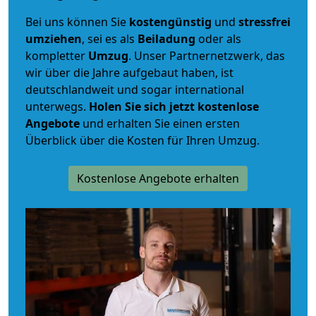
Bei uns können Sie
kostengünstig
und
stressfrei
umziehen
, sei es als
Beiladung
oder als
kompletter
Umzug
. Unser Partnernetzwerk, das
wir über die Jahre aufgebaut haben, ist
deutschlandweit und sogar international
unterwegs.
Holen Sie sich jetzt kostenlose
Angebote
und erhalten Sie einen ersten
Überblick über die Kosten für Ihren Umzug.
Kostenlose Angebote erhalten