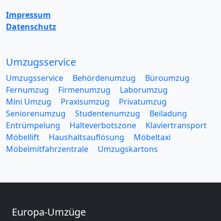
Impressum
Datenschutz
Umzugsservice
Umzugsservice
Behördenumzug
Büroumzug
Fernumzug
Firmenumzug
Laborumzug
Mini Umzug
Praxisumzug
Privatumzug
Seniorenumzug
Studentenumzug
Beiladung
Entrümpelung
Halteverbotszone
Klaviertransport
Möbellift
Haushaltsauflösung
Möbeltaxi
Möbelmitfahrzentrale
Umzugskartons
Europa-Umzüge