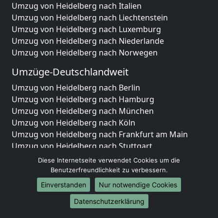
Umzug von Heidelberg nach Italien
Umzug von Heidelberg nach Liechtenstein
Umzug von Heidelberg nach Luxemburg
Umzug von Heidelberg nach Niederlande
Umzug von Heidelberg nach Norwegen
Umzüge-Deutschlandweit
Umzug von Heidelberg nach Berlin
Umzug von Heidelberg nach Hamburg
Umzug von Heidelberg nach München
Umzug von Heidelberg nach Köln
Umzug von Heidelberg nach Frankfurt am Main
Umzug von Heidelberg nach Stuttgart
Umzug von Heidelberg nach Düsseldorf
Diese Internetseite verwendet Cookies um die
Umzug von Heidelberg nach Leipzig
Benutzerfreundlichkeit zu verbessern.
Umzug von Heidelberg nach Dortmund
Einverstanden
Nur notwendige Cookies
Umzug von Heidelberg nach Essen
Datenschutzerklärung
Umzug von Heidelberg nach Bremen
Umzug von Heidelberg nach Dresden