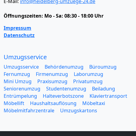
E-Mail:
info@heidelberg-umzuege-24.de
Öffnungszeiten:
Mo - Sa: 08:30 - 18:00 Uhr
Impressum
Datenschutz
Umzugsservice
Umzugsservice
Behördenumzug
Büroumzug
Fernumzug
Firmenumzug
Laborumzug
Mini Umzug
Praxisumzug
Privatumzug
Seniorenumzug
Studentenumzug
Beiladung
Entrümpelung
Halteverbotszone
Klaviertransport
Möbellift
Haushaltsauflösung
Möbeltaxi
Möbelmitfahrzentrale
Umzugskartons