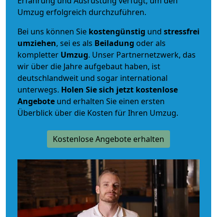
Erfahrung und Ausrüstung verfügt, um den
Umzug erfolgreich durchzuführen.
Bei uns können Sie
kostengünstig
und
stressfrei
umziehen
, sei es als
Beiladung
oder als
kompletter
Umzug
. Unser Partnernetzwerk, das
wir über die Jahre aufgebaut haben, ist
deutschlandweit und sogar international
unterwegs.
Holen Sie sich jetzt kostenlose
Angebote
und erhalten Sie einen ersten
Überblick über die Kosten für Ihren Umzug.
Kostenlose Angebote erhalten