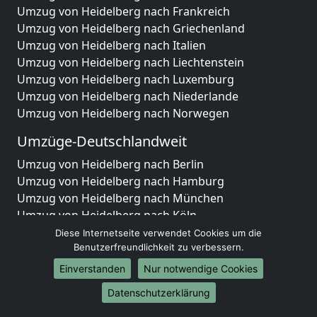
Umzug von Heidelberg nach Frankreich
Umzug von Heidelberg nach Griechenland
Umzug von Heidelberg nach Italien
Umzug von Heidelberg nach Liechtenstein
Umzug von Heidelberg nach Luxemburg
Umzug von Heidelberg nach Niederlande
Umzug von Heidelberg nach Norwegen
Umzüge-Deutschlandweit
Umzug von Heidelberg nach Berlin
Umzug von Heidelberg nach Hamburg
Umzug von Heidelberg nach München
Umzug von Heidelberg nach Köln
Umzug von Heidelberg nach Frankfurt am Main
Diese Internetseite verwendet Cookies um die
Umzug von Heidelberg nach Stuttgart
Benutzerfreundlichkeit zu verbessern.
Umzug von Heidelberg nach Düsseldorf
Einverstanden
Nur notwendige Cookies
Umzug von Heidelberg nach Leipzig
Datenschutzerklärung
Umzug von Heidelberg nach Dortmund
Umzug von Heidelberg nach Essen