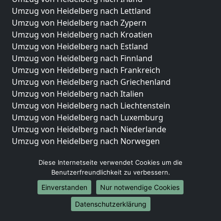
Umzug von Heidelberg nach Lettland
Umzug von Heidelberg nach Zypern
Umzug von Heidelberg nach Kroatien
Umzug von Heidelberg nach Estland
Umzug von Heidelberg nach Finnland
Umzug von Heidelberg nach Frankreich
Umzug von Heidelberg nach Griechenland
Umzug von Heidelberg nach Italien
Umzug von Heidelberg nach Liechtenstein
Umzug von Heidelberg nach Luxemburg
Umzug von Heidelberg nach Niederlande
Umzug von Heidelberg nach Norwegen
Umzüge-Deutschlandweit
Diese Internetseite verwendet Cookies um die
Benutzerfreundlichkeit zu verbessern.
Umzug von Heidelberg nach Berlin
Umzug von Heidelberg nach Hamburg
Einverstanden
Nur notwendige Cookies
Umzug von Heidelberg nach München
Datenschutzerklärung
Umzug von Heidelberg nach Köln