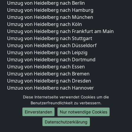
Umzug von Heidelberg nach Berlin
Umzug von Heidelberg nach Hamburg
Umzug von Heidelberg nach München
Umzug von Heidelberg nach Köln
Umzug von Heidelberg nach Frankfurt am Main
Umzug von Heidelberg nach Stuttgart
Umzug von Heidelberg nach Düsseldorf
Umzug von Heidelberg nach Leipzig
Umzug von Heidelberg nach Dortmund
Umzug von Heidelberg nach Essen
Umzug von Heidelberg nach Bremen
Umzug von Heidelberg nach Dresden
Umzug von Heidelberg nach Hannover
Umzug von Heidelberg nach Nürnberg
Diese Internetseite verwendet Cookies um die
Umzug von Heidelberg nach Duisburg
Benutzerfreundlichkeit zu verbessern.
Umzug von Heidelberg nach Bochum
Einverstanden
Nur notwendige Cookies
Umzug von Heidelberg nach Wuppertal
Datenschutzerklärung
Umzug von Heidelberg nach Bielefeld
Umzug von Heidelberg nach Bonn