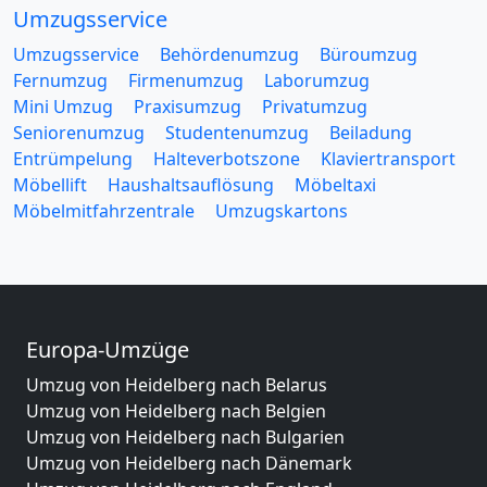
Umzugsservice
Umzugsservice
Behördenumzug
Büroumzug
Fernumzug
Firmenumzug
Laborumzug
Mini Umzug
Praxisumzug
Privatumzug
Seniorenumzug
Studentenumzug
Beiladung
Entrümpelung
Halteverbotszone
Klaviertransport
Möbellift
Haushaltsauflösung
Möbeltaxi
Möbelmitfahrzentrale
Umzugskartons
Europa-Umzüge
Umzug von Heidelberg nach Belarus
Umzug von Heidelberg nach Belgien
Umzug von Heidelberg nach Bulgarien
Umzug von Heidelberg nach Dänemark