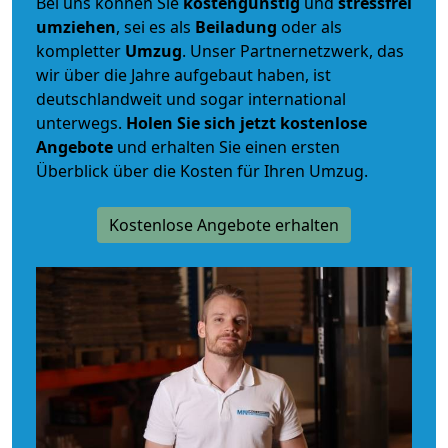
Bei uns können Sie
kostengünstig
und
stressfrei
umziehen
, sei es als
Beiladung
oder als
kompletter
Umzug
. Unser Partnernetzwerk, das
wir über die Jahre aufgebaut haben, ist
deutschlandweit und sogar international
unterwegs.
Holen Sie sich jetzt kostenlose
Angebote
und erhalten Sie einen ersten
Überblick über die Kosten für Ihren Umzug.
Kostenlose Angebote erhalten