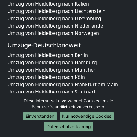
Umzug von Heidelberg nach Italien
Umzug von Heidelberg nach Liechtenstein
Umzug von Heidelberg nach Luxemburg
Umzug von Heidelberg nach Niederlande
Umzug von Heidelberg nach Norwegen
Umzüge-Deutschlandweit
Umzug von Heidelberg nach Berlin
Umzug von Heidelberg nach Hamburg
Umzug von Heidelberg nach München
Umzug von Heidelberg nach Köln
Umzug von Heidelberg nach Frankfurt am Main
Umzug von Heidelberg nach Stuttgart
Umzug von Heidelberg nach Düsseldorf
Diese Internetseite verwendet Cookies um die
Umzug von Heidelberg nach Leipzig
Benutzerfreundlichkeit zu verbessern.
Umzug von Heidelberg nach Dortmund
Einverstanden
Nur notwendige Cookies
Umzug von Heidelberg nach Essen
Datenschutzerklärung
Umzug von Heidelberg nach Bremen
Umzug von Heidelberg nach Dresden