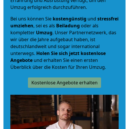
Erfahrung und Ausrüstung verfügt, um den
Umzug erfolgreich durchzuführen.
Bei uns können Sie
kostengünstig
und
stressfrei
umziehen
, sei es als
Beiladung
oder als
kompletter
Umzug
. Unser Partnernetzwerk, das
wir über die Jahre aufgebaut haben, ist
deutschlandweit und sogar international
unterwegs.
Holen Sie sich jetzt kostenlose
Angebote
und erhalten Sie einen ersten
Überblick über die Kosten für Ihren Umzug.
Kostenlose Angebote erhalten