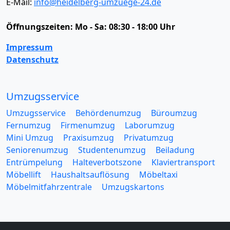
E-Mail:
info@heidelberg-umzuege-24.de
Öffnungszeiten:
Mo - Sa: 08:30 - 18:00 Uhr
Impressum
Datenschutz
Umzugsservice
Umzugsservice
Behördenumzug
Büroumzug
Fernumzug
Firmenumzug
Laborumzug
Mini Umzug
Praxisumzug
Privatumzug
Seniorenumzug
Studentenumzug
Beiladung
Entrümpelung
Halteverbotszone
Klaviertransport
Möbellift
Haushaltsauflösung
Möbeltaxi
Möbelmitfahrzentrale
Umzugskartons