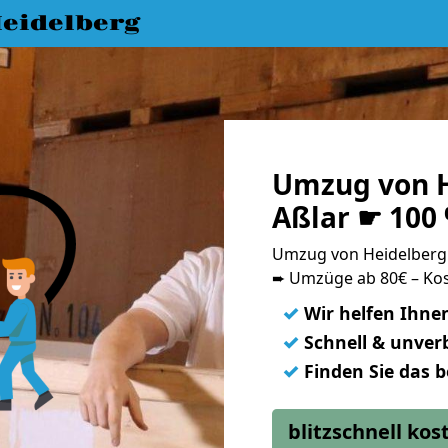
eidelberg
Umzug von H
Aßlar ☛ 100
Umzug von Heidelberg
➨ Umzüge ab 80€ – Kos
✓
Wir helfen Ihne
✓
Schnell & unverb
✓
Finden Sie das 
blitzschnell ko