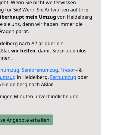
eht! Wenn Sie nicht weiterwissen –
ng für Sie! Wenn Sie Antworten auf Ihre
 überhaupt mein Umzug
von Heidelberg
e sie uns, denn wir haben immer die
Fragen parat.
delberg nach Aßlar oder ein
ßlar,
wir helfen
, damit Sie problemlos
nnen.
enumzug
,
Seniorenumzug
,
Tresor
– &
numzug
in Heidelberg,
Fernumzug
oder
 Heidelberg nach Aßlar.
nigen Minuten unverbindliche und
se Angebote erhalten