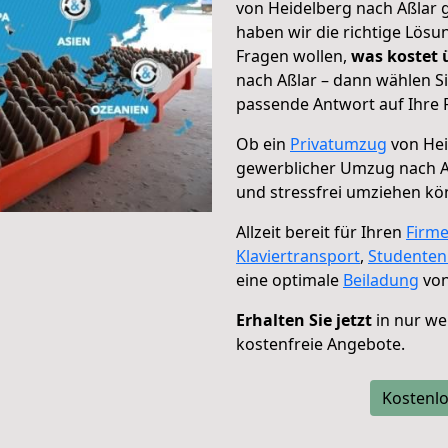
von Heidelberg nach Aßlar g
haben wir die richtige Lösu
Fragen wollen,
was kostet
nach Aßlar – dann wählen Si
passende Antwort auf Ihre 
Ob ein
Privatumzug
von Hei
gewerblicher Umzug nach A
und stressfrei umziehen kö
Allzeit bereit für Ihren
Firm
Klaviertransport
,
Studente
eine optimale
Beiladung
von
Erhalten Sie jetzt
in nur we
kostenfreie Angebote.
Kostenlo