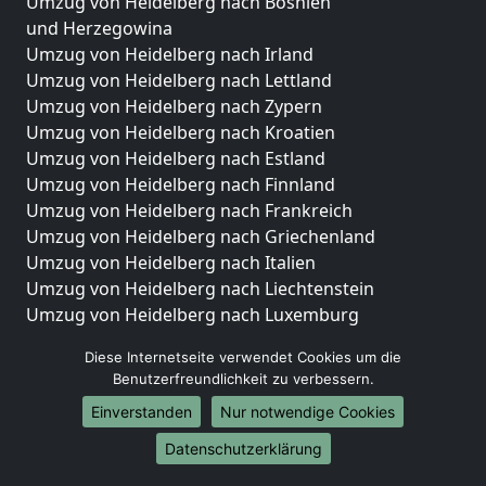
Umzug von Heidelberg nach Bosnien
und Herzegowina
Umzug von Heidelberg nach Irland
Umzug von Heidelberg nach Lettland
Umzug von Heidelberg nach Zypern
Umzug von Heidelberg nach Kroatien
Umzug von Heidelberg nach Estland
Umzug von Heidelberg nach Finnland
Umzug von Heidelberg nach Frankreich
Umzug von Heidelberg nach Griechenland
Umzug von Heidelberg nach Italien
Umzug von Heidelberg nach Liechtenstein
Umzug von Heidelberg nach Luxemburg
Umzug von Heidelberg nach Niederlande
Diese Internetseite verwendet Cookies um die
Umzug von Heidelberg nach Norwegen
Benutzerfreundlichkeit zu verbessern.
Umzüge-Deutschlandweit
Einverstanden
Nur notwendige Cookies
Umzug von Heidelberg nach Berlin
Datenschutzerklärung
Umzug von Heidelberg nach Hamburg