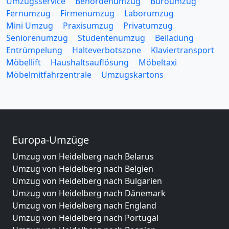
Umzugsservice
Behördenumzug
Büroumzug
Fernumzug
Firmenumzug
Laborumzug
Mini Umzug
Praxisumzug
Privatumzug
Seniorenumzug
Studentenumzug
Beiladung
Entrümpelung
Halteverbotszone
Klaviertransport
Möbellift
Haushaltsauflösung
Möbeltaxi
Möbelmitfahrzentrale
Umzugskartons
Europa-Umzüge
Umzug von Heidelberg nach Belarus
Umzug von Heidelberg nach Belgien
Umzug von Heidelberg nach Bulgarien
Umzug von Heidelberg nach Dänemark
Umzug von Heidelberg nach England
Umzug von Heidelberg nach Portugal