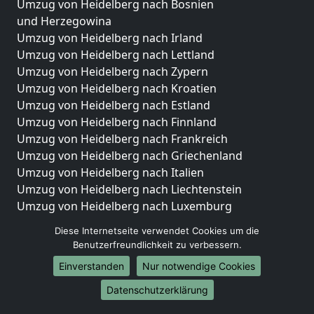
Umzug von Heidelberg nach Bosnien
und Herzegowina
Umzug von Heidelberg nach Irland
Umzug von Heidelberg nach Lettland
Umzug von Heidelberg nach Zypern
Umzug von Heidelberg nach Kroatien
Umzug von Heidelberg nach Estland
Umzug von Heidelberg nach Finnland
Umzug von Heidelberg nach Frankreich
Umzug von Heidelberg nach Griechenland
Umzug von Heidelberg nach Italien
Umzug von Heidelberg nach Liechtenstein
Umzug von Heidelberg nach Luxemburg
Umzug von Heidelberg nach Niederlande
Diese Internetseite verwendet Cookies um die
Umzug von Heidelberg nach Norwegen
Benutzerfreundlichkeit zu verbessern.
Umzüge-Deutschlandweit
Einverstanden
Nur notwendige Cookies
Umzug von Heidelberg nach Berlin
Datenschutzerklärung
Umzug von Heidelberg nach Hamburg