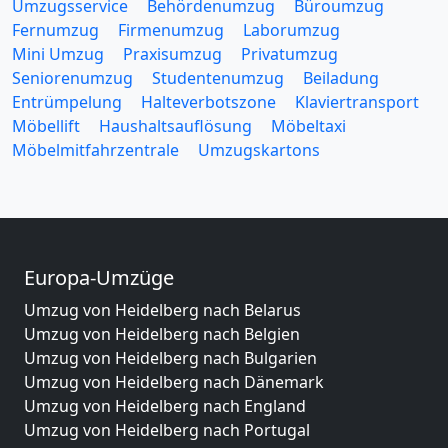
Umzugsservice
Behördenumzug
Büroumzug
Fernumzug
Firmenumzug
Laborumzug
Mini Umzug
Praxisumzug
Privatumzug
Seniorenumzug
Studentenumzug
Beiladung
Entrümpelung
Halteverbotszone
Klaviertransport
Möbellift
Haushaltsauflösung
Möbeltaxi
Möbelmitfahrzentrale
Umzugskartons
Europa-Umzüge
Umzug von Heidelberg nach Belarus
Umzug von Heidelberg nach Belgien
Umzug von Heidelberg nach Bulgarien
Umzug von Heidelberg nach Dänemark
Umzug von Heidelberg nach England
Umzug von Heidelberg nach Portugal