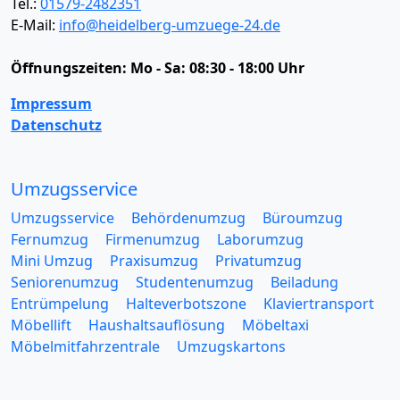
Tel.:
01579-2482351
E-Mail:
info@heidelberg-umzuege-24.de
Öffnungszeiten:
Mo - Sa: 08:30 - 18:00 Uhr
Impressum
Datenschutz
Umzugsservice
Umzugsservice
Behördenumzug
Büroumzug
Fernumzug
Firmenumzug
Laborumzug
Mini Umzug
Praxisumzug
Privatumzug
Seniorenumzug
Studentenumzug
Beiladung
Entrümpelung
Halteverbotszone
Klaviertransport
Möbellift
Haushaltsauflösung
Möbeltaxi
Möbelmitfahrzentrale
Umzugskartons