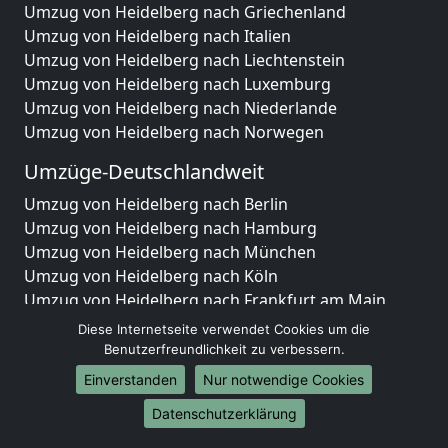
Umzug von Heidelberg nach Griechenland
Umzug von Heidelberg nach Italien
Umzug von Heidelberg nach Liechtenstein
Umzug von Heidelberg nach Luxemburg
Umzug von Heidelberg nach Niederlande
Umzug von Heidelberg nach Norwegen
Umzüge-Deutschlandweit
Umzug von Heidelberg nach Berlin
Umzug von Heidelberg nach Hamburg
Umzug von Heidelberg nach München
Umzug von Heidelberg nach Köln
Umzug von Heidelberg nach Frankfurt am Main
Umzug von Heidelberg nach Stuttgart
Diese Internetseite verwendet Cookies um die
Umzug von Heidelberg nach Düsseldorf
Benutzerfreundlichkeit zu verbessern.
Umzug von Heidelberg nach Leipzig
Einverstanden
Nur notwendige Cookies
Umzug von Heidelberg nach Dortmund
Datenschutzerklärung
Umzug von Heidelberg nach Essen
Umzug von Heidelberg nach Bremen