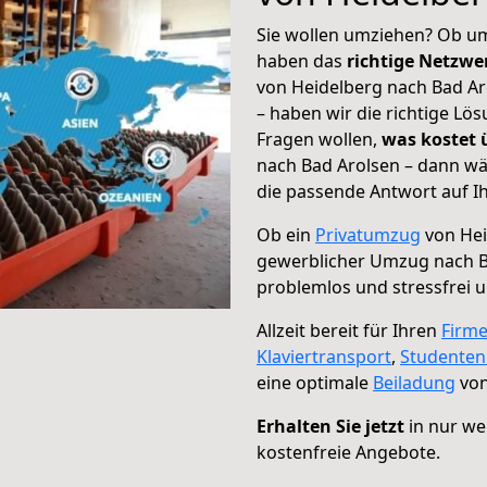
Sie wollen umziehen? Ob um
haben das
richtige Netzw
von Heidelberg nach Bad Ar
– haben wir die richtige Lö
Fragen wollen,
was kostet
nach Bad Arolsen – dann wä
die passende Antwort auf Ih
Ob ein
Privatumzug
von Hei
gewerblicher Umzug nach B
problemlos und stressfrei 
Allzeit bereit für Ihren
Firm
Klaviertransport
,
Studente
eine optimale
Beiladung
von
Erhalten Sie jetzt
in nur we
kostenfreie Angebote.