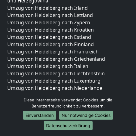
und Herzegowina
Umzug von Heidelberg nach Irland
Umzug von Heidelberg nach Lettland
Umzug von Heidelberg nach Zypern
Umzug von Heidelberg nach Kroatien
Umzug von Heidelberg nach Estland
Umzug von Heidelberg nach Finnland
Umzug von Heidelberg nach Frankreich
Umzug von Heidelberg nach Griechenland
Umzug von Heidelberg nach Italien
Umzug von Heidelberg nach Liechtenstein
Umzug von Heidelberg nach Luxemburg
Umzug von Heidelberg nach Niederlande
Umzug von Heidelberg nach Norwegen
Diese Internetseite verwendet Cookies um die
Umzüge-Deutschlandweit
Benutzerfreundlichkeit zu verbessern.
Einverstanden
Nur notwendige Cookies
Umzug von Heidelberg nach Berlin
Umzug von Heidelberg nach Hamburg
Datenschutzerklärung
Umzug von Heidelberg nach München