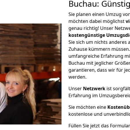
Buchau: Günsti
Sie planen einen Umzug vo
möchten dabei möglichst
v
genau richtig! Unser Netzw
kostengünstige Umzugsdi
Sie sich um nichts anderes 
Zuhause kümmern müssen. W
umfangreiche Erfahrung mi
Buchau mit jeglicher Größ
garantieren, dass wir für j
werden.
Unser
Netzwerk
ist sorgfäl
Erfahrung im Umzugsberei
Sie möchten eine
Kostenüb
kostenlose und unverbindli
Füllen Sie jetzt das Formula