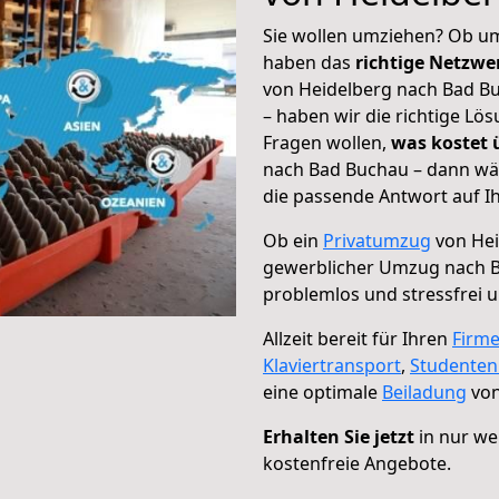
Sie wollen umziehen? Ob um
haben das
richtige Netzw
von Heidelberg nach Bad Bu
– haben wir die richtige Lö
Fragen wollen,
was kostet
nach Bad Buchau – dann wäh
die passende Antwort auf Ih
Ob ein
Privatumzug
von Hei
gewerblicher Umzug nach 
problemlos und stressfrei 
Allzeit bereit für Ihren
Firm
Klaviertransport
,
Studente
eine optimale
Beiladung
von
Erhalten Sie jetzt
in nur we
kostenfreie Angebote.