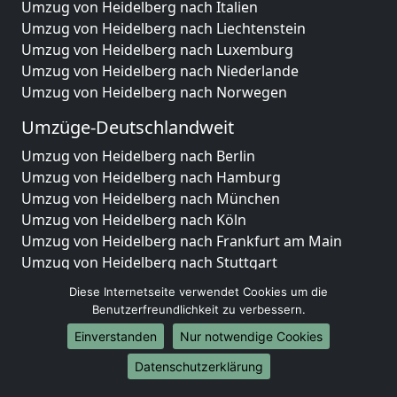
Umzug von Heidelberg nach Italien
Umzug von Heidelberg nach Liechtenstein
Umzug von Heidelberg nach Luxemburg
Umzug von Heidelberg nach Niederlande
Umzug von Heidelberg nach Norwegen
Umzüge-Deutschlandweit
Umzug von Heidelberg nach Berlin
Umzug von Heidelberg nach Hamburg
Umzug von Heidelberg nach München
Umzug von Heidelberg nach Köln
Umzug von Heidelberg nach Frankfurt am Main
Umzug von Heidelberg nach Stuttgart
Umzug von Heidelberg nach Düsseldorf
Diese Internetseite verwendet Cookies um die
Umzug von Heidelberg nach Leipzig
Benutzerfreundlichkeit zu verbessern.
Umzug von Heidelberg nach Dortmund
Einverstanden
Nur notwendige Cookies
Umzug von Heidelberg nach Essen
Umzug von Heidelberg nach Bremen
Datenschutzerklärung
Umzug von Heidelberg nach Dresden