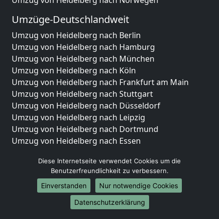
Umzug von Heidelberg nach Norwegen
Umzüge-Deutschlandweit
Umzug von Heidelberg nach Berlin
Umzug von Heidelberg nach Hamburg
Umzug von Heidelberg nach München
Umzug von Heidelberg nach Köln
Umzug von Heidelberg nach Frankfurt am Main
Umzug von Heidelberg nach Stuttgart
Umzug von Heidelberg nach Düsseldorf
Umzug von Heidelberg nach Leipzig
Umzug von Heidelberg nach Dortmund
Umzug von Heidelberg nach Essen
Umzug von Heidelberg nach Bremen
Diese Internetseite verwendet Cookies um die
Umzug von Heidelberg nach Dresden
Benutzerfreundlichkeit zu verbessern.
Umzug von Heidelberg nach Hannover
Einverstanden
Nur notwendige Cookies
Umzug von Heidelberg nach Nürnberg
Umzug von Heidelberg nach Duisburg
Datenschutzerklärung
Umzug von Heidelberg nach Bochum