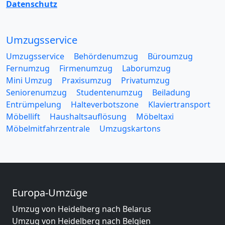
Datenschutz
Umzugsservice
Umzugsservice
Behördenumzug
Büroumzug
Fernumzug
Firmenumzug
Laborumzug
Mini Umzug
Praxisumzug
Privatumzug
Seniorenumzug
Studentenumzug
Beiladung
Entrümpelung
Halteverbotszone
Klaviertransport
Möbellift
Haushaltsauflösung
Möbeltaxi
Möbelmitfahrzentrale
Umzugskartons
Europa-Umzüge
Umzug von Heidelberg nach Belarus
Umzug von Heidelberg nach Belgien