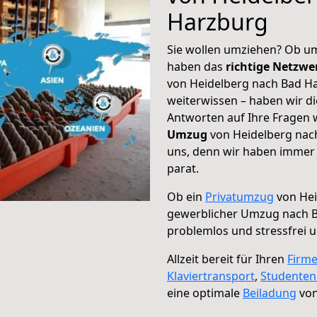
Harzburg
Sie wollen umziehen? Ob um
haben das
richtige Netzw
von Heidelberg nach Bad Ha
weiterwissen – haben wir di
Antworten auf Ihre Fragen 
Umzug
von Heidelberg nach
uns, denn wir haben immer 
parat.
Ob ein
Privatumzug
von Hei
gewerblicher Umzug nach 
problemlos und stressfrei 
Allzeit bereit für Ihren
Firm
Klaviertransport
,
Studente
eine optimale
Beiladung
von