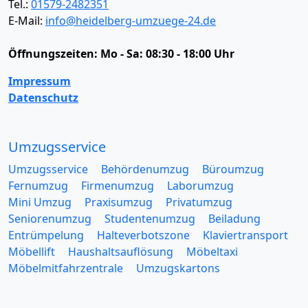
Tel.:
01579-2482351
E-Mail:
info@heidelberg-umzuege-24.de
Öffnungszeiten:
Mo - Sa: 08:30 - 18:00 Uhr
Impressum
Datenschutz
Umzugsservice
Umzugsservice
Behördenumzug
Büroumzug
Fernumzug
Firmenumzug
Laborumzug
Mini Umzug
Praxisumzug
Privatumzug
Seniorenumzug
Studentenumzug
Beiladung
Entrümpelung
Halteverbotszone
Klaviertransport
Möbellift
Haushaltsauflösung
Möbeltaxi
Möbelmitfahrzentrale
Umzugskartons