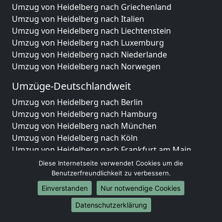
Umzug von Heidelberg nach Griechenland
Umzug von Heidelberg nach Italien
Umzug von Heidelberg nach Liechtenstein
Umzug von Heidelberg nach Luxemburg
Umzug von Heidelberg nach Niederlande
Umzug von Heidelberg nach Norwegen
Umzüge-Deutschlandweit
Umzug von Heidelberg nach Berlin
Umzug von Heidelberg nach Hamburg
Umzug von Heidelberg nach München
Umzug von Heidelberg nach Köln
Umzug von Heidelberg nach Frankfurt am Main
Umzug von Heidelberg nach Stuttgart
Diese Internetseite verwendet Cookies um die
Umzug von Heidelberg nach Düsseldorf
Benutzerfreundlichkeit zu verbessern.
Umzug von Heidelberg nach Leipzig
Einverstanden
Nur notwendige Cookies
Umzug von Heidelberg nach Dortmund
Datenschutzerklärung
Umzug von Heidelberg nach Essen
Umzug von Heidelberg nach Bremen