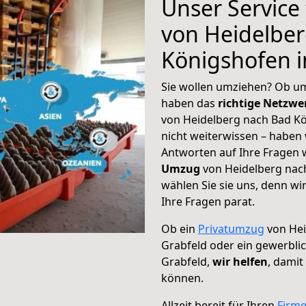
Unser Service
von Heidelbe
Königshofen i
Sie wollen umziehen? Ob um
haben das
richtige Netzw
von Heidelberg nach Bad Kö
nicht weiterwissen – haben w
Antworten auf Ihre Fragen 
Umzug
von Heidelberg nac
wählen Sie sie uns, denn w
Ihre Fragen parat.
Ob ein
Privatumzug
von Hei
Grabfeld oder ein gewerbl
Grabfeld,
wir helfen
, damit
können.
Allzeit bereit für Ihren
Firm