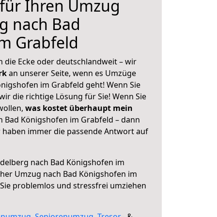
 für Ihren Umzug
rg nach Bad
m Grabfeld
 die Ecke oder deutschlandweit – wir
erk
an unserer Seite, wenn es Umzüge
nigshofen im Grabfeld geht! Wenn Sie
ir die richtige Lösung für Sie! Wenn Sie
wollen,
was kostet überhaupt mein
h Bad Königshofen im Grabfeld – dann
ir haben immer die passende Antwort auf
delberg nach Bad Königshofen im
icher Umzug nach Bad Königshofen im
 Sie problemlos und stressfrei umziehen
enumzug
,
Seniorenumzug
,
Tresor
– &