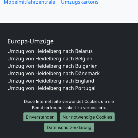
Möbelmitfahrzentrale
Umzugskartons
Europa-Umzüge
Umzug von Heidelberg nach Belarus
Umzug von Heidelberg nach Belgien
Umzug von Heidelberg nach Bulgarien
Umzug von Heidelberg nach Dänemark
Umzug von Heidelberg nach England
Umzug von Heidelberg nach Portugal
Umzug von Heidelberg nach Bosnien
Diese Internetseite verwendet Cookies um die
und Herzegowina
Benutzerfreundlichkeit zu verbessern.
Umzug von Heidelberg nach Irland
Umzug von Heidelberg nach Lettland
Einverstanden
Nur notwendige Cookies
Umzug von Heidelberg nach Zypern
Datenschutzerklärung
Umzug von Heidelberg nach Kroatien