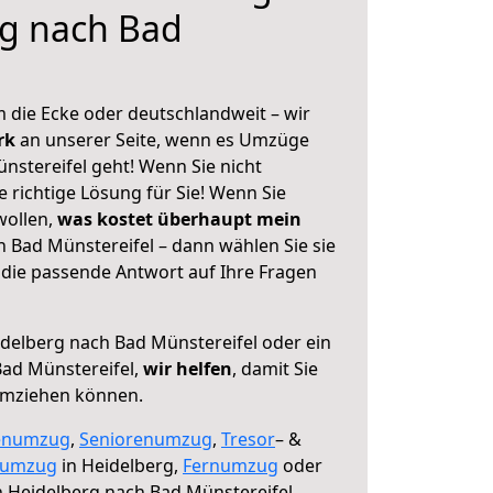
rg nach Bad
 die Ecke oder deutschlandweit – wir
erk
an unserer Seite, wenn es Umzüge
nstereifel geht! Wenn Sie nicht
e richtige Lösung für Sie! Wenn Sie
wollen,
was kostet überhaupt mein
 Bad Münstereifel – dann wählen Sie sie
die passende Antwort auf Ihre Fragen
delberg nach Bad Münstereifel oder ein
ad Münstereifel,
wir helfen
, damit Sie
umziehen können.
enumzug
,
Seniorenumzug
,
Tresor
– &
numzug
in Heidelberg,
Fernumzug
oder
 Heidelberg nach Bad Münstereifel.