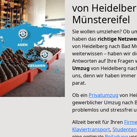
von Heidelbe
Münstereifel
Sie wollen umziehen? Ob um
haben das
richtige Netzw
von Heidelberg nach Bad Mü
weiterwissen – haben wir di
Antworten auf Ihre Fragen 
Umzug
von Heidelberg nach
uns, denn wir haben immer 
parat.
Ob ein
Privatumzug
von Hei
gewerblicher Umzug nach B
problemlos und stressfrei 
Allzeit bereit für Ihren
Firm
Klaviertransport
,
Studente
eine optimale
Beiladung
von