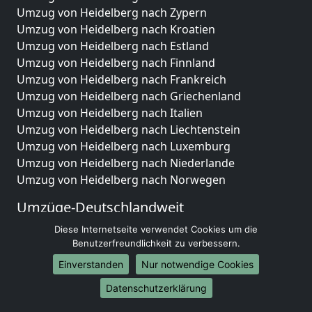
Umzug von Heidelberg nach Zypern
Umzug von Heidelberg nach Kroatien
Umzug von Heidelberg nach Estland
Umzug von Heidelberg nach Finnland
Umzug von Heidelberg nach Frankreich
Umzug von Heidelberg nach Griechenland
Umzug von Heidelberg nach Italien
Umzug von Heidelberg nach Liechtenstein
Umzug von Heidelberg nach Luxemburg
Umzug von Heidelberg nach Niederlande
Umzug von Heidelberg nach Norwegen
Umzüge-Deutschlandweit
Umzug von Heidelberg nach Berlin
Diese Internetseite verwendet Cookies um die
Benutzerfreundlichkeit zu verbessern.
Umzug von Heidelberg nach Hamburg
Umzug von Heidelberg nach München
Einverstanden
Nur notwendige Cookies
Umzug von Heidelberg nach Köln
Datenschutzerklärung
Umzug von Heidelberg nach Frankfurt am Main