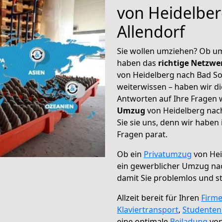
von Heidelbe
Allendorf
Sie wollen umziehen? Ob um
haben das
richtige Netzw
von Heidelberg nach Bad So
weiterwissen – haben wir di
Antworten auf Ihre Fragen 
Umzug
von Heidelberg nac
Sie sie uns, denn wir haben
Fragen parat.
Ob ein
Privatumzug
von Hei
ein gewerblicher Umzug na
damit Sie problemlos und s
Allzeit bereit für Ihren
Firm
Klaviertransport
,
Studente
eine optimale
Beiladung
von