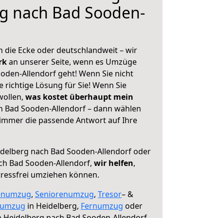
rg nach Bad Sooden-
 die Ecke oder deutschlandweit – wir
erk
an unserer Seite, wenn es Umzüge
oden-Allendorf geht! Wenn Sie nicht
e richtige Lösung für Sie! Wenn Sie
wollen,
was kostet überhaupt mein
h Bad Sooden-Allendorf – dann wählen
 immer die passende Antwort auf Ihre
delberg nach Bad Sooden-Allendorf oder
ch Bad Sooden-Allendorf,
wir helfen
,
tressfrei umziehen können.
enumzug
,
Seniorenumzug
,
Tresor
– &
numzug
in Heidelberg,
Fernumzug
oder
 Heidelberg nach Bad Sooden-Allendorf.