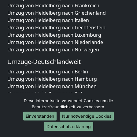
Umzug von Heidelberg nach Frankreich
Umzug von Heidelberg nach Griechenland
Umzug von Heidelberg nach Italien
Umzug von Heidelberg nach Liechtenstein
Umzug von Heidelberg nach Luxemburg
Umzug von Heidelberg nach Niederlande
Umzug von Heidelberg nach Norwegen
Umzüge-Deutschlandweit
Umzug von Heidelberg nach Berlin
Umzug von Heidelberg nach Hamburg
Umzug von Heidelberg nach München
Umzug von Heidelberg nach Köln
Umzug von Heidelberg nach Frankfurt am Main
Diese Internetseite verwendet Cookies um die
Benutzerfreundlichkeit zu verbessern.
Umzug von Heidelberg nach Stuttgart
Umzug von Heidelberg nach Düsseldorf
Einverstanden
Nur notwendige Cookies
Umzug von Heidelberg nach Leipzig
Datenschutzerklärung
Umzug von Heidelberg nach Dortmund