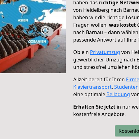
haben das
richtige Netzw
von Heidelberg nach Bärnau
haben wir die richtige Lösu
Fragen wollen,
was kostet
nach Bärnau – dann wählen 
passende Antwort auf Ihre 
Ob ein
Privatumzug
von Hei
gewerblicher Umzug nach 
und stressfrei umziehen kö
Allzeit bereit für Ihren
Firm
Klaviertransport
,
Studente
eine optimale
Beiladung
von
Erhalten Sie jetzt
in nur we
kostenfreie Angebote.
Kostenlo