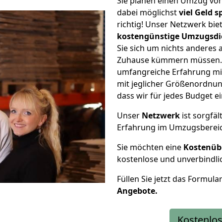
Sie planen einen Umzug vo
dabei möglichst
viel Geld 
richtig! Unser Netzwerk bi
kostengünstige Umzugsdi
Sie sich um nichts anderes 
Zuhause kümmern müssen. W
umfangreiche Erfahrung mi
mit jeglicher Größenordnun
dass wir für jedes Budget 
Unser
Netzwerk
ist sorgfäl
Erfahrung im Umzugsberei
Sie möchten eine
Kostenüb
kostenlose und unverbindli
Füllen Sie jetzt das Formula
Angebote.
Kostenlos