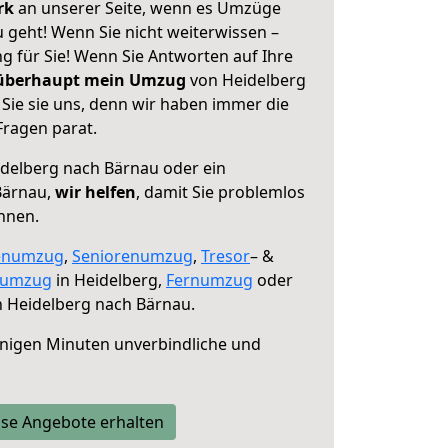
erk
an unserer Seite, wenn es Umzüge
 geht! Wenn Sie nicht weiterwissen –
ng für Sie! Wenn Sie Antworten auf Ihre
 überhaupt mein Umzug
von Heidelberg
Sie sie uns, denn wir haben immer die
Fragen parat.
delberg nach Bärnau oder ein
Bärnau,
wir helfen
, damit Sie problemlos
nnen.
enumzug
,
Seniorenumzug
,
Tresor
– &
numzug
in Heidelberg,
Fernumzug
oder
 Heidelberg nach Bärnau.
nigen Minuten unverbindliche und
se Angebote erhalten