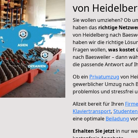
von Heidelber
Sie wollen umziehen? Ob um
haben das
richtige Netzw
von Heidelberg nach Baeswei
haben wir die richtige Lösu
Fragen wollen,
was kostet
nach Baesweiler – dann wäh
die passende Antwort auf Ih
Ob ein
Privatumzug
von Hei
gewerblicher Umzug nach B
problemlos und stressfrei 
Allzeit bereit für Ihren
Firm
Klaviertransport
,
Studente
eine optimale
Beiladung
von
Erhalten Sie jetzt
in nur we