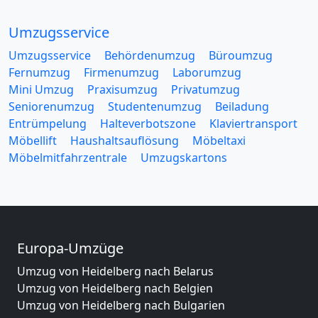
Umzugsservice
Umzugsservice
Behördenumzug
Büroumzug
Fernumzug
Firmenumzug
Laborumzug
Mini Umzug
Praxisumzug
Privatumzug
Seniorenumzug
Studentenumzug
Beiladung
Entrümpelung
Halteverbotszone
Klaviertransport
Möbellift
Haushaltsauflösung
Möbeltaxi
Möbelmitfahrzentrale
Umzugskartons
Europa-Umzüge
Umzug von Heidelberg nach Belarus
Umzug von Heidelberg nach Belgien
Umzug von Heidelberg nach Bulgarien