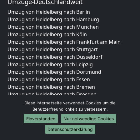
Umzüge-Deutschlandweit
Umzug von Heidelberg nach Berlin
Umzug von Heidelberg nach Hamburg
Umzug von Heidelberg nach München
Umzug von Heidelberg nach Köln
Umzug von Heidelberg nach Frankfurt am Main
Umzug von Heidelberg nach Stuttgart
Umzug von Heidelberg nach Düsseldorf
Umzug von Heidelberg nach Leipzig
Umzug von Heidelberg nach Dortmund
Umzug von Heidelberg nach Essen
Umzug von Heidelberg nach Bremen
Umzug von Heidelberg nach Dresden
Umzug von Heidelberg nach Hannover
Diese Internetseite verwendet Cookies um die
Umzug von Heidelberg nach Nürnberg
Benutzerfreundlichkeit zu verbessern.
Umzug von Heidelberg nach Duisburg
Einverstanden
Nur notwendige Cookies
Umzug von Heidelberg nach Bochum
Datenschutzerklärung
Umzug von Heidelberg nach Wuppertal
Umzug von Heidelberg nach Bielefeld