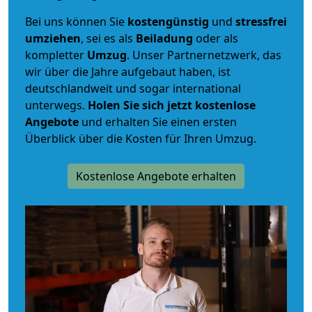
Bei uns können Sie
kostengünstig
und
stressfrei
umziehen
, sei es als
Beiladung
oder als
kompletter
Umzug
. Unser Partnernetzwerk, das
wir über die Jahre aufgebaut haben, ist
deutschlandweit und sogar international
unterwegs.
Holen Sie sich jetzt kostenlose
Angebote
und erhalten Sie einen ersten
Überblick über die Kosten für Ihren Umzug.
Kostenlose Angebote erhalten