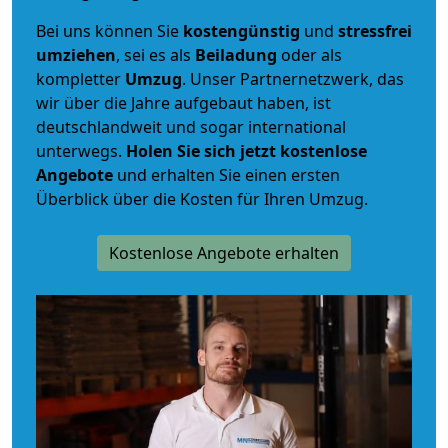
Bei uns können Sie
kostengünstig
und
stressfrei
umziehen
, sei es als
Beiladung
oder als
kompletter
Umzug
. Unser Partnernetzwerk, das
wir über die Jahre aufgebaut haben, ist
deutschlandweit und sogar international
unterwegs.
Holen Sie sich jetzt kostenlose
Angebote
und erhalten Sie einen ersten
Überblick über die Kosten für Ihren Umzug.
Kostenlose Angebote erhalten