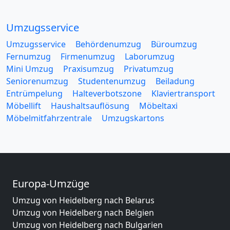
Umzugsservice
Umzugsservice
Behördenumzug
Büroumzug
Fernumzug
Firmenumzug
Laborumzug
Mini Umzug
Praxisumzug
Privatumzug
Seniorenumzug
Studentenumzug
Beiladung
Entrümpelung
Halteverbotszone
Klaviertransport
Möbellift
Haushaltsauflösung
Möbeltaxi
Möbelmitfahrzentrale
Umzugskartons
Europa-Umzüge
Umzug von Heidelberg nach Belarus
Umzug von Heidelberg nach Belgien
Umzug von Heidelberg nach Bulgarien