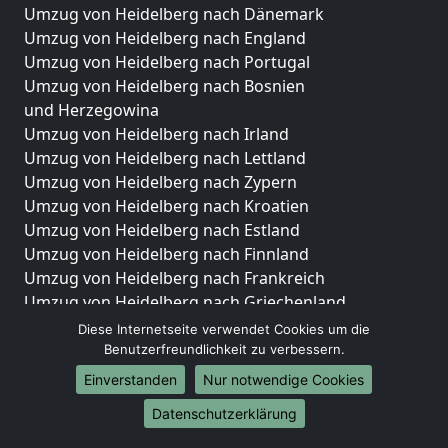
Umzug von Heidelberg nach Dänemark
Umzug von Heidelberg nach England
Umzug von Heidelberg nach Portugal
Umzug von Heidelberg nach Bosnien
und Herzegowina
Umzug von Heidelberg nach Irland
Umzug von Heidelberg nach Lettland
Umzug von Heidelberg nach Zypern
Umzug von Heidelberg nach Kroatien
Umzug von Heidelberg nach Estland
Umzug von Heidelberg nach Finnland
Umzug von Heidelberg nach Frankreich
Umzug von Heidelberg nach Griechenland
Umzug von Heidelberg nach Italien
Diese Internetseite verwendet Cookies um die
Umzug von Heidelberg nach Liechtenstein
Benutzerfreundlichkeit zu verbessern.
Umzug von Heidelberg nach Luxemburg
Einverstanden
Nur notwendige Cookies
Umzug von Heidelberg nach Niederlande
Datenschutzerklärung
Umzug von Heidelberg nach Norwegen