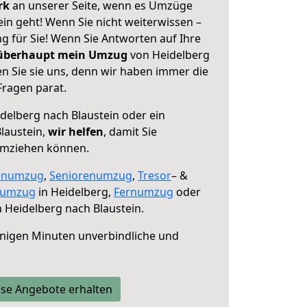
erk
an unserer Seite, wenn es Umzüge
in geht! Wenn Sie nicht weiterwissen –
ng für Sie! Wenn Sie Antworten auf Ihre
 überhaupt mein Umzug
von Heidelberg
n Sie sie uns, denn wir haben immer die
Fragen parat.
delberg nach Blaustein oder ein
laustein,
wir helfen
, damit Sie
umziehen können.
enumzug
,
Seniorenumzug
,
Tresor
– &
numzug
in Heidelberg,
Fernumzug
oder
 Heidelberg nach Blaustein.
nigen Minuten unverbindliche und
se Angebote erhalten