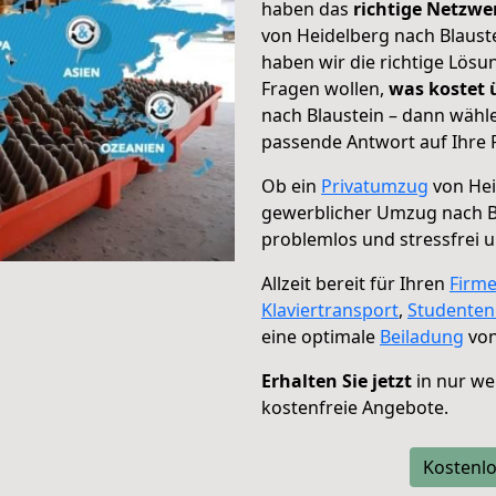
haben das
richtige Netzw
von Heidelberg nach Blauste
haben wir die richtige Lösu
Fragen wollen,
was kostet
nach Blaustein – dann wähle
passende Antwort auf Ihre 
Ob ein
Privatumzug
von Hei
gewerblicher Umzug nach B
problemlos und stressfrei 
Allzeit bereit für Ihren
Firm
Klaviertransport
,
Studente
eine optimale
Beiladung
von
Erhalten Sie jetzt
in nur we
kostenfreie Angebote.
Kostenlo