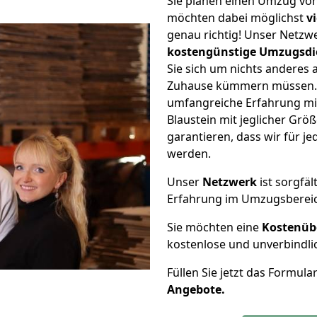
Sie planen einen Umzug von
möchten dabei möglichst
v
genau richtig! Unser Netzw
kostengünstige Umzugsdi
Sie sich um nichts anderes 
Zuhause kümmern müssen. W
umfangreiche Erfahrung mi
Blaustein mit jeglicher Gr
garantieren, dass wir für j
werden.
Unser
Netzwerk
ist sorgfäl
Erfahrung im Umzugsberei
Sie möchten eine
Kostenüb
kostenlose und unverbindli
Füllen Sie jetzt das Formula
Angebote.