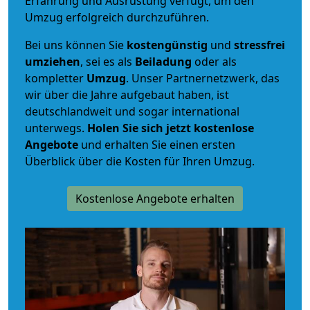
Erfahrung und Ausrüstung verfügt, um den
Umzug erfolgreich durchzuführen.
Bei uns können Sie
kostengünstig
und
stressfrei
umziehen
, sei es als
Beiladung
oder als
kompletter
Umzug
. Unser Partnernetzwerk, das
wir über die Jahre aufgebaut haben, ist
deutschlandweit und sogar international
unterwegs.
Holen Sie sich jetzt kostenlose
Angebote
und erhalten Sie einen ersten
Überblick über die Kosten für Ihren Umzug.
Kostenlose Angebote erhalten