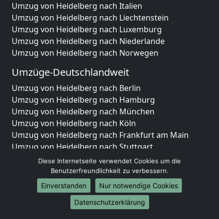
Umzug von Heidelberg nach Italien
Umzug von Heidelberg nach Liechtenstein
Umzug von Heidelberg nach Luxemburg
Umzug von Heidelberg nach Niederlande
Umzug von Heidelberg nach Norwegen
Umzüge-Deutschlandweit
Umzug von Heidelberg nach Berlin
Umzug von Heidelberg nach Hamburg
Umzug von Heidelberg nach München
Umzug von Heidelberg nach Köln
Umzug von Heidelberg nach Frankfurt am Main
Umzug von Heidelberg nach Stuttgart
Umzug von Heidelberg nach Düsseldorf
Diese Internetseite verwendet Cookies um die
Umzug von Heidelberg nach Leipzig
Benutzerfreundlichkeit zu verbessern.
Umzug von Heidelberg nach Dortmund
Einverstanden
Nur notwendige Cookies
Umzug von Heidelberg nach Essen
Datenschutzerklärung
Umzug von Heidelberg nach Bremen
Umzug von Heidelberg nach Dresden