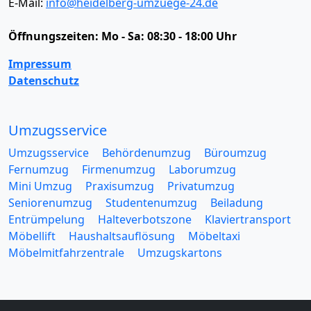
E-Mail:
info@heidelberg-umzuege-24.de
Öffnungszeiten:
Mo - Sa: 08:30 - 18:00 Uhr
Impressum
Datenschutz
Umzugsservice
Umzugsservice
Behördenumzug
Büroumzug
Fernumzug
Firmenumzug
Laborumzug
Mini Umzug
Praxisumzug
Privatumzug
Seniorenumzug
Studentenumzug
Beiladung
Entrümpelung
Halteverbotszone
Klaviertransport
Möbellift
Haushaltsauflösung
Möbeltaxi
Möbelmitfahrzentrale
Umzugskartons