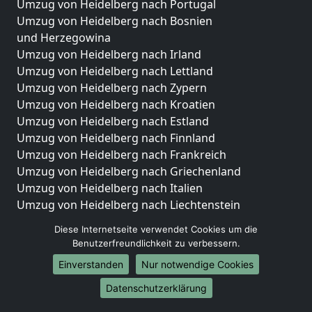
Umzug von Heidelberg nach Portugal
Umzug von Heidelberg nach Bosnien
und Herzegowina
Umzug von Heidelberg nach Irland
Umzug von Heidelberg nach Lettland
Umzug von Heidelberg nach Zypern
Umzug von Heidelberg nach Kroatien
Umzug von Heidelberg nach Estland
Umzug von Heidelberg nach Finnland
Umzug von Heidelberg nach Frankreich
Umzug von Heidelberg nach Griechenland
Umzug von Heidelberg nach Italien
Umzug von Heidelberg nach Liechtenstein
Umzug von Heidelberg nach Luxemburg
Diese Internetseite verwendet Cookies um die
Umzug von Heidelberg nach Niederlande
Benutzerfreundlichkeit zu verbessern.
Umzug von Heidelberg nach Norwegen
Einverstanden
Nur notwendige Cookies
Umzüge-Deutschlandweit
Datenschutzerklärung
Umzug von Heidelberg nach Berlin