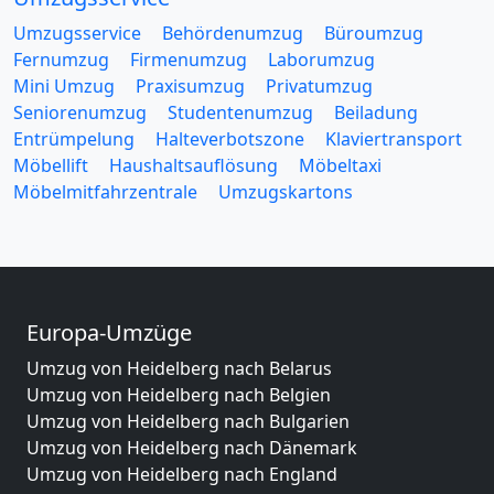
Umzugsservice
Behördenumzug
Büroumzug
Fernumzug
Firmenumzug
Laborumzug
Mini Umzug
Praxisumzug
Privatumzug
Seniorenumzug
Studentenumzug
Beiladung
Entrümpelung
Halteverbotszone
Klaviertransport
Möbellift
Haushaltsauflösung
Möbeltaxi
Möbelmitfahrzentrale
Umzugskartons
Europa-Umzüge
Umzug von Heidelberg nach Belarus
Umzug von Heidelberg nach Belgien
Umzug von Heidelberg nach Bulgarien
Umzug von Heidelberg nach Dänemark
Umzug von Heidelberg nach England