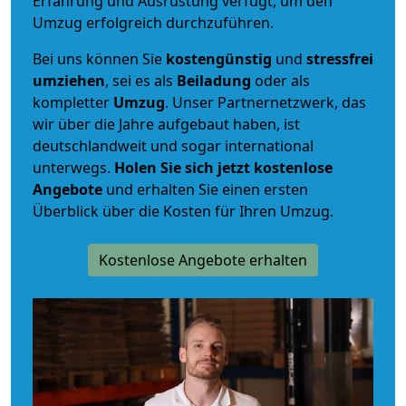
Erfahrung und Ausrüstung verfügt, um den
Umzug erfolgreich durchzuführen.
Bei uns können Sie
kostengünstig
und
stressfrei
umziehen
, sei es als
Beiladung
oder als
kompletter
Umzug
. Unser Partnernetzwerk, das
wir über die Jahre aufgebaut haben, ist
deutschlandweit und sogar international
unterwegs.
Holen Sie sich jetzt kostenlose
Angebote
und erhalten Sie einen ersten
Überblick über die Kosten für Ihren Umzug.
Kostenlose Angebote erhalten