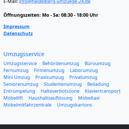
E-Mail:
info@heidelberg-umzuege-24.de
Öffnungszeiten:
Mo - Sa: 08:30 - 18:00 Uhr
Impressum
Datenschutz
Umzugsservice
Umzugsservice
Behördenumzug
Büroumzug
Fernumzug
Firmenumzug
Laborumzug
Mini Umzug
Praxisumzug
Privatumzug
Seniorenumzug
Studentenumzug
Beiladung
Entrümpelung
Halteverbotszone
Klaviertransport
Möbellift
Haushaltsauflösung
Möbeltaxi
Möbelmitfahrzentrale
Umzugskartons