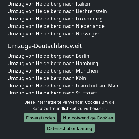
Umzug von Heidelberg nach Italien
Umzug von Heidelberg nach Liechtenstein
Umzug von Heidelberg nach Luxemburg
Umzug von Heidelberg nach Niederlande
Umzug von Heidelberg nach Norwegen
Umzüge-Deutschlandweit
Umzug von Heidelberg nach Berlin
Umzug von Heidelberg nach Hamburg
Umzug von Heidelberg nach München
Umzug von Heidelberg nach Köln
Umzug von Heidelberg nach Frankfurt am Main
Umzug von Heidelberg nach Stuttgart
Umzug von Heidelberg nach Düsseldorf
Diese Internetseite verwendet Cookies um die
Umzug von Heidelberg nach Leipzig
Benutzerfreundlichkeit zu verbessern.
Umzug von Heidelberg nach Dortmund
Einverstanden
Nur notwendige Cookies
Umzug von Heidelberg nach Essen
Datenschutzerklärung
Umzug von Heidelberg nach Bremen
Umzug von Heidelberg nach Dresden