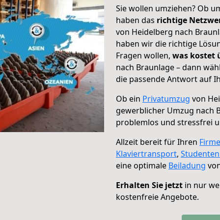
Sie wollen umziehen? Ob um
haben das
richtige Netzw
von Heidelberg nach Braunl
haben wir die richtige Lösu
Fragen wollen,
was kostet
nach Braunlage – dann wähl
die passende Antwort auf Ih
Ob ein
Privatumzug
von Hei
gewerblicher Umzug nach 
problemlos und stressfrei 
Allzeit bereit für Ihren
Firm
Klaviertransport
,
Studente
eine optimale
Beiladung
von
Erhalten Sie jetzt
in nur we
kostenfreie Angebote.