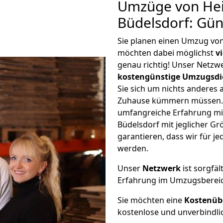
Umzüge von Hei
Büdelsdorf: Gü
Sie planen einen Umzug vo
möchten dabei möglichst
v
genau richtig! Unser Netzw
kostengünstige Umzugsdi
Sie sich um nichts anderes 
Zuhause kümmern müssen. W
umfangreiche Erfahrung mi
Büdelsdorf mit jeglicher 
garantieren, dass wir für j
werden.
Unser
Netzwerk
ist sorgfäl
Erfahrung im Umzugsberei
Sie möchten eine
Kostenüb
kostenlose und unverbindli