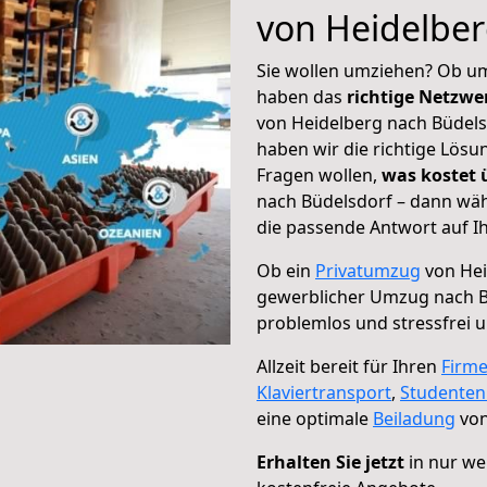
von Heidelber
Sie wollen umziehen? Ob um
haben das
richtige Netzw
von Heidelberg nach Büdels
haben wir die richtige Lösu
Fragen wollen,
was kostet
nach Büdelsdorf – dann wäh
die passende Antwort auf Ih
Ob ein
Privatumzug
von Hei
gewerblicher Umzug nach B
problemlos und stressfrei 
Allzeit bereit für Ihren
Firm
Klaviertransport
,
Studente
eine optimale
Beiladung
von
Erhalten Sie jetzt
in nur we