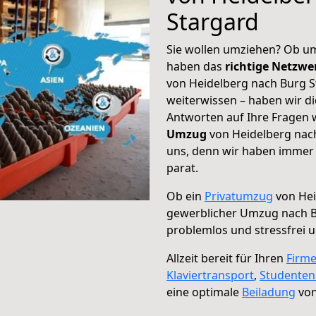
Stargard
Sie wollen umziehen? Ob um
haben das
richtige Netzw
von Heidelberg nach Burg S
weiterwissen – haben wir di
Antworten auf Ihre Fragen 
Umzug
von Heidelberg nach
uns, denn wir haben immer 
parat.
Ob ein
Privatumzug
von Hei
gewerblicher Umzug nach B
problemlos und stressfrei 
Allzeit bereit für Ihren
Firm
Klaviertransport
,
Studente
eine optimale
Beiladung
von