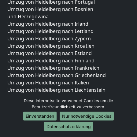
Umzug von Heidelberg nach Portugal
Umzug von Heidelberg nach Bosnien
und Herzegowina
Umzug von Heidelberg nach Irland
Umzug von Heidelberg nach Lettland
Umzug von Heidelberg nach Zypern
Umzug von Heidelberg nach Kroatien
Umzug von Heidelberg nach Estland
Umzug von Heidelberg nach Finnland
Umzug von Heidelberg nach Frankreich
Umzug von Heidelberg nach Griechenland
Umzug von Heidelberg nach Italien
Umzug von Heidelberg nach Liechtenstein
Umzug von Heidelberg nach Luxemburg
Diese Internetseite verwendet Cookies um die
Umzug von Heidelberg nach Niederlande
Benutzerfreundlichkeit zu verbessern.
Umzug von Heidelberg nach Norwegen
Einverstanden
Nur notwendige Cookies
Umzüge-Deutschlandweit
Datenschutzerklärung
Umzug von Heidelberg nach Berlin