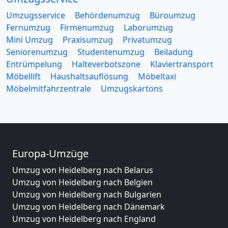
Umzugsservice
Behördenumzug
Büroumzug
Fernumzug
Firmenumzug
Laborumzug
Mini Umzug
Praxisumzug
Privatumzug
Seniorenumzug
Studentenumzug
Beiladung
Entrümpelung
Halteverbotszone
Klaviertransport
Möbellift
Haushaltsauflösung
Möbeltaxi
Möbelmitfahrzentrale
Umzugskartons
Europa-Umzüge
Umzug von Heidelberg nach Belarus
Umzug von Heidelberg nach Belgien
Umzug von Heidelberg nach Bulgarien
Umzug von Heidelberg nach Dänemark
Umzug von Heidelberg nach England