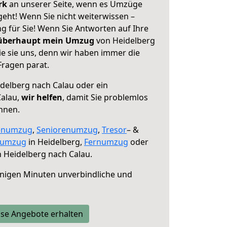
erk
an unserer Seite, wenn es Umzüge
eht! Wenn Sie nicht weiterwissen –
ng für Sie! Wenn Sie Antworten auf Ihre
 überhaupt mein Umzug
von Heidelberg
ie sie uns, denn wir haben immer die
Fragen parat.
delberg nach Calau oder ein
alau,
wir helfen
, damit Sie problemlos
nnen.
enumzug
,
Seniorenumzug
,
Tresor
– &
numzug
in Heidelberg,
Fernumzug
oder
 Heidelberg nach Calau.
nigen Minuten unverbindliche und
se Angebote erhalten