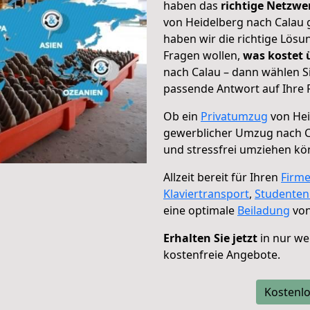
haben das
richtige Netzw
von Heidelberg nach Calau g
haben wir die richtige Lösu
Fragen wollen,
was kostet
nach Calau – dann wählen S
passende Antwort auf Ihre 
Ob ein
Privatumzug
von Hei
gewerblicher Umzug nach C
und stressfrei umziehen kö
Allzeit bereit für Ihren
Firm
Klaviertransport
,
Studente
eine optimale
Beiladung
von
Erhalten Sie jetzt
in nur we
kostenfreie Angebote.
Kostenlo