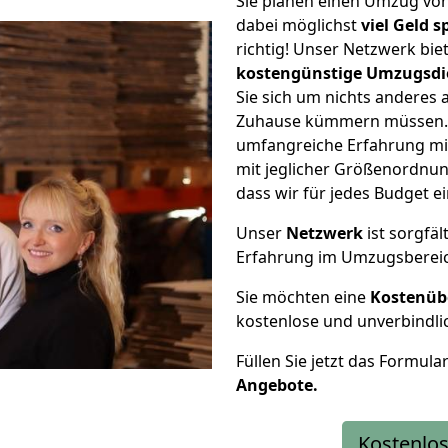
Sie planen einen Umzug vo
dabei möglichst
viel Geld 
richtig! Unser Netzwerk bi
kostengünstige Umzugsdi
Sie sich um nichts anderes 
Zuhause kümmern müssen. W
umfangreiche Erfahrung mi
mit jeglicher Größenordnun
dass wir für jedes Budget 
Unser
Netzwerk
ist sorgfäl
Erfahrung im Umzugsberei
Sie möchten eine
Kostenüb
kostenlose und unverbindli
Füllen Sie jetzt das Formula
Angebote.
Kostenlos