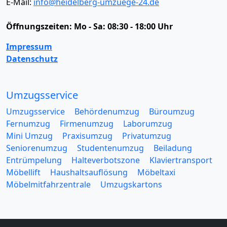
E-Mail:
info@heidelberg-umzuege-24.de
Öffnungszeiten:
Mo - Sa: 08:30 - 18:00 Uhr
Impressum
Datenschutz
Umzugsservice
Umzugsservice
Behördenumzug
Büroumzug
Fernumzug
Firmenumzug
Laborumzug
Mini Umzug
Praxisumzug
Privatumzug
Seniorenumzug
Studentenumzug
Beiladung
Entrümpelung
Halteverbotszone
Klaviertransport
Möbellift
Haushaltsauflösung
Möbeltaxi
Möbelmitfahrzentrale
Umzugskartons