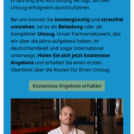
Erfahrung und Ausrüstung verfügt, um den
Umzug erfolgreich durchzuführen.
Bei uns können Sie
kostengünstig
und
stressfrei
umziehen
, sei es als
Beiladung
oder als
kompletter
Umzug
. Unser Partnernetzwerk, das
wir über die Jahre aufgebaut haben, ist
deutschlandweit und sogar international
unterwegs.
Holen Sie sich jetzt kostenlose
Angebote
und erhalten Sie einen ersten
Überblick über die Kosten für Ihren Umzug.
Kostenlose Angebote erhalten