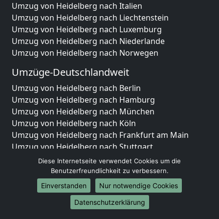
Umzug von Heidelberg nach Italien
Umzug von Heidelberg nach Liechtenstein
Umzug von Heidelberg nach Luxemburg
Umzug von Heidelberg nach Niederlande
Umzug von Heidelberg nach Norwegen
Umzüge-Deutschlandweit
Umzug von Heidelberg nach Berlin
Umzug von Heidelberg nach Hamburg
Umzug von Heidelberg nach München
Umzug von Heidelberg nach Köln
Umzug von Heidelberg nach Frankfurt am Main
Umzug von Heidelberg nach Stuttgart
Umzug von Heidelberg nach Düsseldorf
Diese Internetseite verwendet Cookies um die
Umzug von Heidelberg nach Leipzig
Benutzerfreundlichkeit zu verbessern.
Umzug von Heidelberg nach Dortmund
Einverstanden
Nur notwendige Cookies
Umzug von Heidelberg nach Essen
Datenschutzerklärung
Umzug von Heidelberg nach Bremen
Umzug von Heidelberg nach Dresden